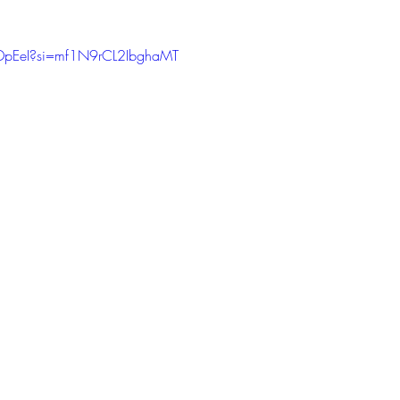
mpDpEeI?si=mf1N9rCL2IbghaMT