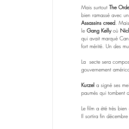
Mais surtout 
The Orde
bien ramassé avec un
Assassins creed
. Mais
le 
Gang Kelly
 où 
Nic
qui avait marqué Can
fort mérité. Un des mu
La  secte sera compos
gouvernement américai
Kurzel
 a signé ses me
paumés qui tombent da
Le film a été très bie
Il sortira fin décemb