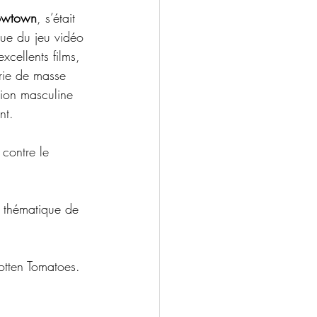
owtown
, s’était 
que du jeu vidéo 
cellents films,  
erie de masse 
ation masculine 
nt.
contre le 
e thématique de 
otten Tomatoes. 