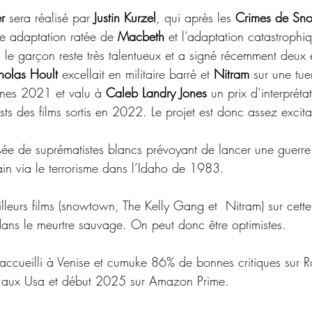
r
 sera réalisé par 
Justin Kurzel
, qui après les 
Crimes de Sn
e adaptation ratée de 
Macbeth
 et l’adaptation catastrophi
 le garçon reste très talentueux et a signé récemment deux ex
holas Hoult
 excellait en militaire barré et 
Nitram
 sur une tu
nes 2021 et valu à 
Caleb Landry Jones
 un prix d’interprét
sts des films sortis en 2022. Le projet est donc assez excita
ée de suprématistes blancs prévoyant de lancer une guerre 
n via le terrorisme dans l’Idaho de 1983. 
illeurs films (snowtown, The Kelly Gang et  Nitram) sur cett
ns le meurtre sauvage. On peut donc être optimistes.
n accueilli à Venise et cumuke 86% de bonnes critiques sur R
re aux Usa et début 2025 sur Amazon Prime.