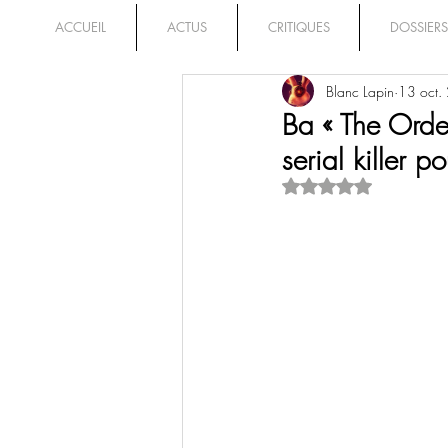
ACCUEIL
ACTUS
CRITIQUES
DOSSIERS
Blanc Lapin
13 oct.
Ba « The Orde
serial killer po
Noté NaN étoiles su