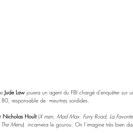
ue 
Jude Law
 jouera un agent du FBI chargé d’enquêter sur 
 80, responsable de  meurtres sordides. 
t 
Nicholas Hoult
 (
X men, Mad Max  Furry Road, La Favorite,
 
The Menu
)  incarnera le gourou. On l’imagine très bien dan