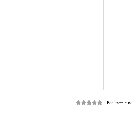
Noté 0 étoile sur 5.
Pas encore de
L’Odyssée