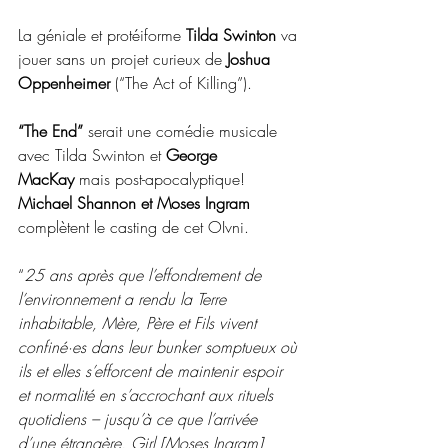
La géniale et protéiforme 
Tilda Swinton
 va 
jouer sans un projet curieux de 
Joshua 
Oppenheimer 
(“The Act of Killing”).
“The End”
 serait une comédie musicale 
avec Tilda Swinton et 
George 
MacKay
 mais post-apocalyptique! 
Michael Shannon et Moses Ingram 
complètent le casting de cet OIvni.
“
25 ans après que l’effondrement de 
l’environnement a rendu la Terre 
inhabitable, Mère, Père et Fils vivent 
confiné·es dans leur bunker somptueux où 
ils et elles s’efforcent de maintenir espoir 
et normalité en s’accrochant aux rituels 
quotidiens – jusqu’à ce que l’arrivée 
d’une étrangère, Girl [Moses Ingram] 