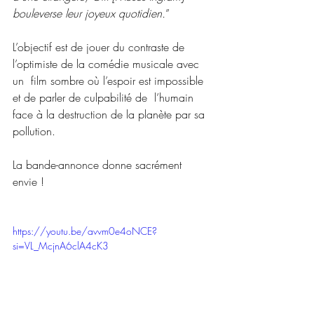
bouleverse leur joyeux quotidien.
”
L’objectif est de jouer du contraste de 
l’optimiste de la comédie musicale avec 
un  film sombre où l’espoir est impossible 
et de parler de culpabilité de  l’humain 
face à la destruction de la planète par sa 
pollution.
La bande-annonce donne sacrément 
envie !
https://youtu.be/avvm0e4oNCE?
si=VL_McjnA6clA4cK3